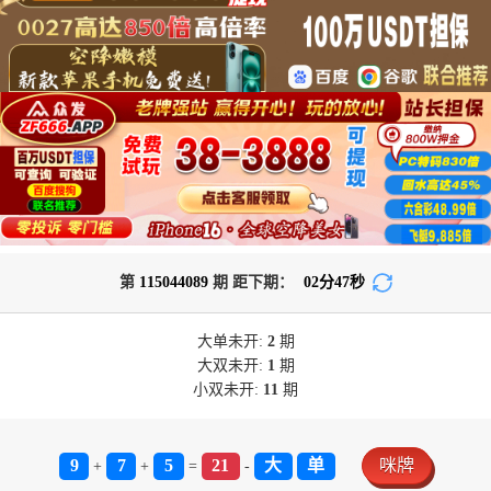
第
115044089
期 距下期：
02
分
47
秒
大单
未开:
2
期
大双
未开:
1
期
小双
未开:
11
期
9
7
5
21
大
单
咪牌
+
+
=
-