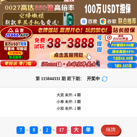
第
115044331
期 距下期：
开奖中
大双
未开:
4
期
小单
未开:
3
期
小双
未开:
2
期
7
8
2
17
大
单
咪牌
+
+
=
-