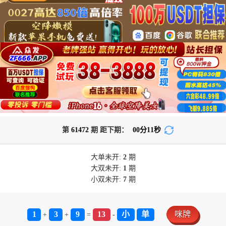
第
61472
期 距下期：
00
分
11
秒
大单
未开:
2
期
大双
未开:
1
期
小双
未开:
7
期
1
3
9
13
小
单
咪牌
+
+
=
-