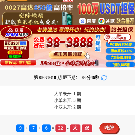
第
08070318
期 距下期：
00
分
45
秒
大单
未开:
1
期
小单
未开:
3
期
小双
未开:
2
期
9
7
6
22
大
双
咪牌
+
+
=
-