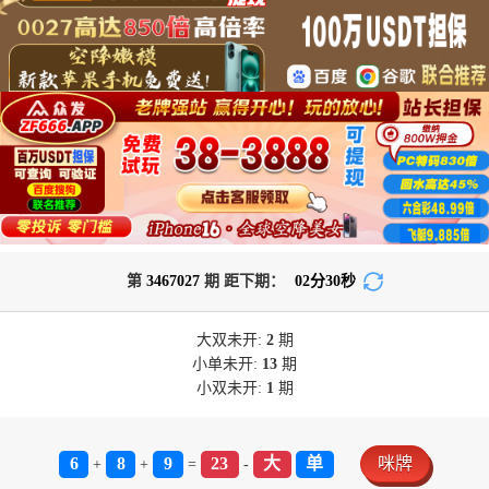
第
3467027
期 距下期：
02
分
30
秒
大双
未开:
2
期
小单
未开:
13
期
小双
未开:
1
期
6
8
9
23
大
单
咪牌
+
+
=
-