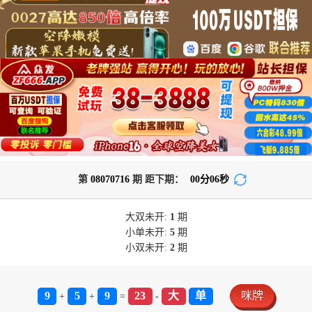
第
08070716
期 距下期：
00
分
06
秒
大双
未开:
1
期
小单
未开:
5
期
小双
未开:
2
期
9
5
9
23
大
单
咪牌
+
+
=
-